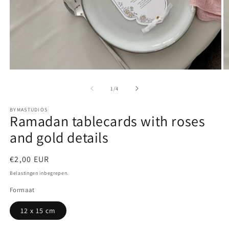
M
Media
2
1
o
openen
van
1
/
4
in
in
m
modaal
BYMASTUDIOS
Ramadan tablecards with roses
and gold details
Normale
€2,00 EUR
prijs
Belastingen inbegrepen.
Formaat
12 x 15 cm