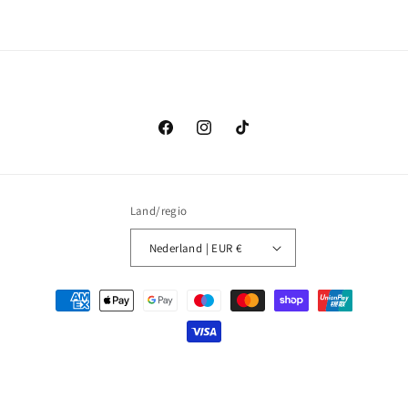
Facebook
Instagram
TikTok
Land/regio
Nederland | EUR €
Betaalmethoden
© 2026,
Bymastudios
Powered by Shopify
Privacybeleid