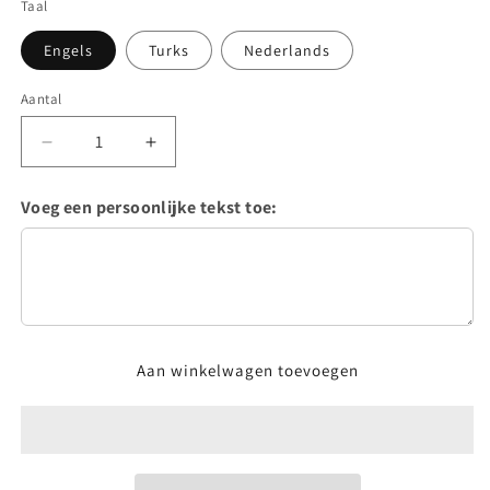
Taal
Engels
Turks
Nederlands
Aantal
Aantal
Aantal
verlagen
verhogen
voor
voor
Voeg een persoonlijke tekst toe:
Ramadan
Ramadan
tablecards
tablecards
with
with
roses
roses
and
and
gold
gold
details
details
Aan winkelwagen toevoegen