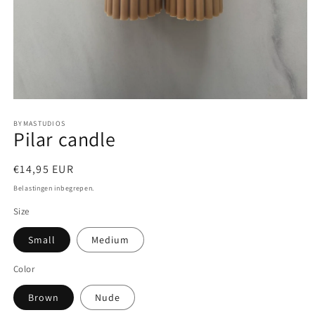
Media
1
BYMASTUDIOS
openen
Pilar candle
in
modaal
Normale
€14,95 EUR
prijs
Belastingen inbegrepen.
Size
Small
Medium
Color
Brown
Nude