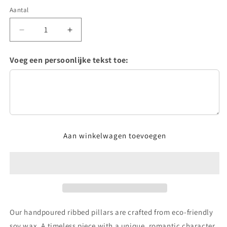
Aantal
Aantal
Aantal
verlagen
verhogen
voor
voor
Voeg een persoonlijke tekst toe:
Pilar
Pilar
candle
candle
Aan winkelwagen toevoegen
Our handpoured ribbed pillars are crafted from eco-friendly
soy wax. A timeless piece with a unique, romantic character